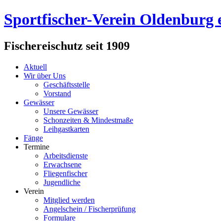
Sportfischer-Verein Oldenburg e
Fischereischutz seit 1909
Aktuell
Wir über Uns
Geschäftsstelle
Vorstand
Gewässer
Unsere Gewässer
Schonzeiten & Mindestmaße
Leihgastkarten
Fänge
Termine
Arbeitsdienste
Erwachsene
Fliegenfischer
Jugendliche
Verein
Mitglied werden
Angelschein / Fischerprüfung
Formulare