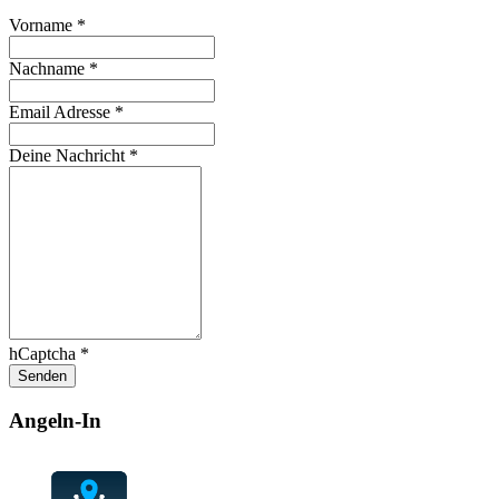
Vorname
*
Nachname
*
Email Adresse
*
Deine Nachricht
*
hCaptcha
*
Senden
Angeln-In