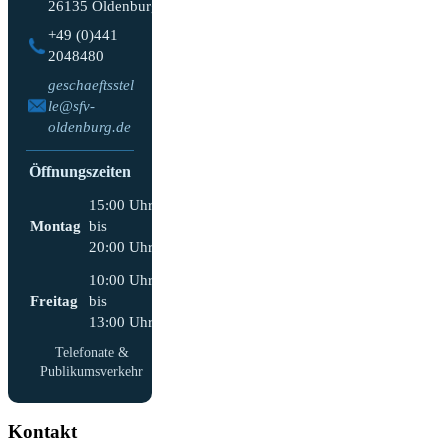
26135 Oldenburg
+49 (0)441
2048480
geschaeftsstel
le@sfv-
oldenburg.de
Öffnungszeiten
15:00 Uhr
Montag
bis
20:00 Uhr
10:00 Uhr
Freitag
bis
13:00 Uhr
Telefonate &
Publikumsverkehr
Kontakt