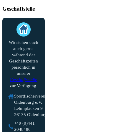
Geschäftstelle
Wir stehen euch
auch gerne
während der
Geschäftszeiten
persönlich in
unserer
Geschäftsstelle
zur Verfügung.
Sportfischerverein
Oldenburg e.V.
Lehmplacken 9
26135 Oldenburg
+49 (0)441
2048480