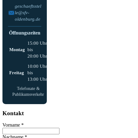
geschaeftsstel
le@sfv-
oldenburg.de
Öffnungszeiten
15:00 Uhr
Montag
bis
20:00 Uhr
10:00 Uhr
Freitag
bis
13:00 Uhr
Telefonate &
Publikumsverkehr
Kontakt
Vorname
*
Nachname
*