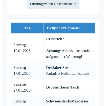
Öffnungszeiten Geschäftsstelle
Tag
Treffpunkt/Gewässer
Ze
Reiherteich
Samstag
Tr
10.01.2026
Ächtung
: Arbeitsdienst entfällt
aufgrund der Witterung!
Samstag
Drielaker See
Tr
17.01.2026
Parkplatz Holler Landstrasse
Samstag
Drögen-Hasen-Teich
Tr
24.01.2026
Samstag
Schwanenteich/Mardersee
Tr