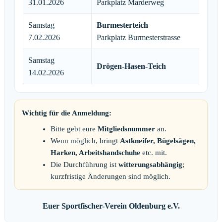
31.01.2026
Parkplatz Marderweg
Samstag
Burmesterteich
Tr
7.02.2026
Parkplatz Burmesterstrasse
Samstag
Drögen-Hasen-Teich
Tr
14.02.2026
Wichtig für die Anmeldung:
Bitte gebt eure
Mitgliedsnummer
an.
Wenn möglich, bringt
Astkneifer, Bügelsägen,
Harken, Arbeitshandschuhe
etc. mit.
Die Durchführung ist
witterungsabhängig
;
kurzfristige Änderungen sind möglich.
Euer Sportfischer-Verein Oldenburg e.V.