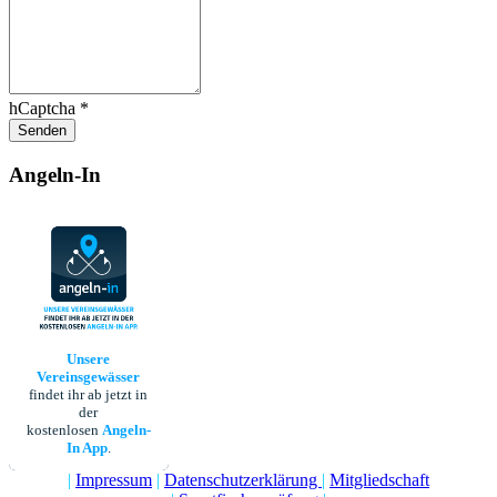
hCaptcha
*
Senden
Angeln-In
Unsere
Vereinsgewässer
findet ihr ab jetzt in
der
kostenlosen
Angeln-
In App
.
|
Impressum
|
Datenschutzerklärung
|
Mitgliedschaft