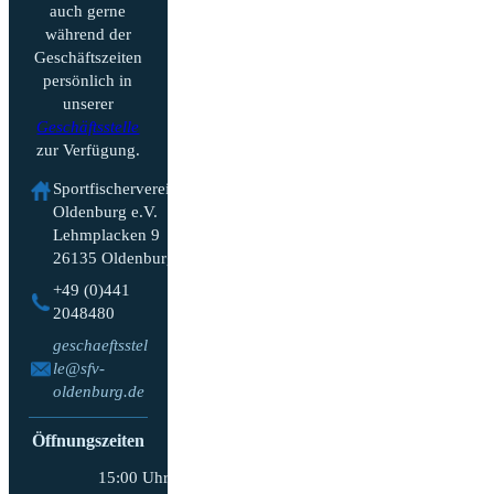
auch gerne
während der
Geschäftszeiten
persönlich in
unserer
Geschäftsstelle
zur Verfügung.
Sportfischerverein
Oldenburg e.V.
Lehmplacken 9
26135 Oldenburg
+49 (0)441
2048480
geschaeftsstel
le@sfv-
oldenburg.de
Öffnungszeiten
15:00 Uhr